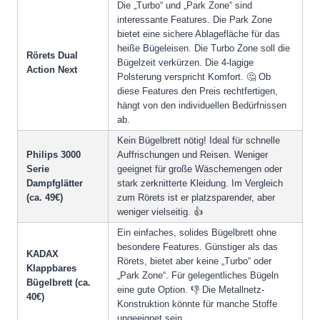
Die „Turbo“ und „Park Zone“ sind
interessante Features. Die Park Zone
bietet eine sichere Ablagefläche für das
heiße Bügeleisen. Die Turbo Zone soll die
Rörets Dual
Bügelzeit verkürzen. Die 4-lagige
Action Next
Polsterung verspricht Komfort. 🤔 Ob
diese Features den Preis rechtfertigen,
hängt von den individuellen Bedürfnissen
ab.
Kein Bügelbrett nötig! Ideal für schnelle
Philips 3000
Auffrischungen und Reisen. Weniger
Serie
geeignet für große Wäschemengen oder
Dampfglätter
stark zerknitterte Kleidung. Im Vergleich
(ca. 49€)
zum Rörets ist er platzsparender, aber
weniger vielseitig. 👍
Ein einfaches, solides Bügelbrett ohne
besondere Features. Günstiger als das
KADAX
Rörets, bietet aber keine „Turbo“ oder
Klappbares
„Park Zone“. Für gelegentliches Bügeln
Bügelbrett (ca.
eine gute Option. 👎 Die Metallnetz-
40€)
Konstruktion könnte für manche Stoffe
ungeeignet sein.