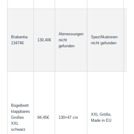
Mon
Sta
Abmessungen
Brabantia
Spezifikationen
Kon
130,40€
nicht
134746
nicht gefunden
bek
gefunden
Lan
Bügelbrett
Pre
klappbares
XXL Größe,
als
Großes
94,45€
130×47 cm
Made in EU
gro
XXL
Büg
schwarz