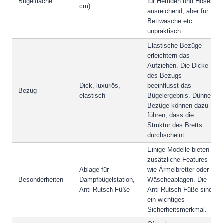
Bügelfläche
für Hemden und Hosen
cm)
ausreichend, aber für
Bettwäsche etc.
unpraktisch.
Elastische Bezüge
erleichtern das
Aufziehen. Die Dicke
des Bezugs
Dick, luxuriös,
beeinflusst das
Bezug
elastisch
Bügelergebnis. Dünne
Bezüge können dazu
führen, dass die
Struktur des Bretts
durchscheint.
Einige Modelle bieten
zusätzliche Features
Ablage für
wie Ärmelbretter oder
Besonderheiten
Dampfbügelstation,
Wäscheablagen. Die
Anti-Rutsch-Füße
Anti-Rutsch-Füße sind
ein wichtiges
Sicherheitsmerkmal.