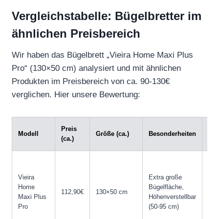
Vergleichstabelle: Bügelbretter im
ähnlichen Preisbereich
Wir haben das Bügelbrett „Vieira Home Maxi Plus
Pro“ (130×50 cm) analysiert und mit ähnlichen
Produkten im Preisbereich von ca. 90-130€
verglichen. Hier unsere Bewertung:
Preis
Modell
Größe (ca.)
Besonderheiten
Vor
(ca.)
Sta
Büg
Vieira
Extra große
Bet
Home
Bügelfläche,
etc
112,90€
130×50 cm
Maxi Plus
Höhenverstellbar
ela
Pro
(50-95 cm)
Kan
ein