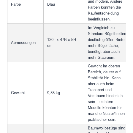
und modern. Andere
Farbe
Blau
Farben könnten die
Kaufentscheidung
beeinflussen.
Im Vergleich zu
Standard-Bügelbrettern
130L x 47B x 5H
deutlich größer. Bietet
Abmessungen
cm
mehr Bügelfläche,
benötigt aber auch
mehr Stauraum.
Gewicht im oberen
Bereich, deutet auf
Stabilität hin. Kann
aber auch beim
Transport und
Gewicht
9,85 kg
Verstauen hinderlich
sein. Leichtere
Modelle könnten für
manche Nutzer*innen
praktischer sein.
Baumwollbezüge sind