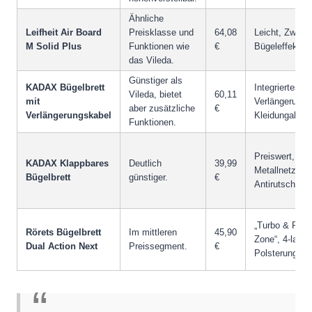
Ähnliche
Leifheit Air Board
Preisklasse und
64,08
Leicht, Zwei-S
M Solid Plus
Funktionen wie
€
Bügeleffekt
das Vileda.
Günstiger als
KADAX Bügelbrett
Integriertes
Vileda, bietet
60,11
mit
Verlängerungs
aber zusätzliche
€
Verlängerungskabel
Kleidungablag
Funktionen.
Preiswert,
KADAX Klappbares
Deutlich
39,99
Metallnetz,
Bügelbrett
günstiger.
€
Antirutschfüß
„Turbo & Park
Rörets Bügelbrett
Im mittleren
45,90
Zone“, 4-lagig
Dual Action Next
Preissegment.
€
Polsterung