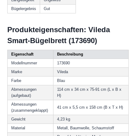
Bügelergebnis
Gut
Produkteigenschaften: Vileda
Smart-Bügelbrett (173690)
Eigenschaft
Beschreibung
Modellnummer
173690
Marke
Vileda
Farbe
Blau
Abmessungen
114 cm x 34 cm x 75-91 cm (L x B x
(aufgebaut)
H)
Abmessungen
41 cm x 5,5 cm x 158 cm (B x T x H)
(zusammengeklappt)
Gewicht
4,23 kg
Material
Metall, Baumwolle, Schaumstoff