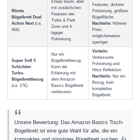
Etwas teurer, aber
Features, dickere
mit zusätzlichen
Rörets
Polsterung, größere
Features wie
Bügelbrett Dual
Bügelfläche.
Turbo & Park
Action Next
(ca.
Nachteile:
Höherer
Zone und 4-
46€)
Preis,
lagiger
möglicherweise
Polsterung.
sperriger.
Vorteile:
Nur ein
Verbesserte
Super Soft 5
Bügelbrettbezug.
Polsterung und
Schichten
Kann die
Hitze Reflektion.
Turbo-
Erfahrung mit
Nachteile:
Nur ein
Bügelbrettbezug
dem Amazon
Bezug, kein
(ca. 27€)
Basics Bügelbrett
komplettes
verbessern.
Bügelbrett.
Unsere Bewertung: Das Amazon Basics Tisch-
Bügelbrett ist eine gute Wahl für alle, die ein
kompaktes und günstiges Bügelbrett suchen. 👍