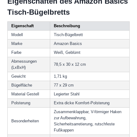
Eigenschaften des Amazon Basics
Tisch-Bügelbretts
Eigenschaft
Beschreibung
Modell
Tisch-Bügelbrett
Marke
Amazon Basics
Farbe
Weiß, Geblümt
Abmessungen
78,5 x 30 x 12 cm
(LxBxH)
Gewicht
1,71 kg
Bügelfläche
77 x 29 cm
Material Gestell
Legierter Stahl
Polsterung
Extra dicke Komfort-Polsterung
Zusammenklappbar, V-förmiger Haken
zur Aufbewahrung,
Besonderheiten
Sicherheitsarretierung, rutschfeste
Fußkappen