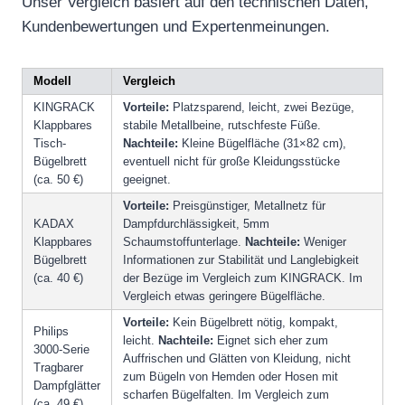
Unser Vergleich basiert auf den technischen Daten,
Kundenbewertungen und Expertenmeinungen.
Modell
Vergleich
KINGRACK
Vorteile:
Platzsparend, leicht, zwei Bezüge,
Klappbares
stabile Metallbeine, rutschfeste Füße.
Tisch-
Nachteile:
Kleine Bügelfläche (31×82 cm),
Bügelbrett
eventuell nicht für große Kleidungsstücke
(ca. 50 €)
geeignet.
Vorteile:
Preisgünstiger, Metallnetz für
KADAX
Dampfdurchlässigkeit, 5mm
Klappbares
Schaumstoffunterlage.
Nachteile:
Weniger
Bügelbrett
Informationen zur Stabilität und Langlebigkeit
(ca. 40 €)
der Bezüge im Vergleich zum KINGRACK. Im
Vergleich etwas geringere Bügelfläche.
Vorteile:
Kein Bügelbrett nötig, kompakt,
Philips
leicht.
Nachteile:
Eignet sich eher zum
3000-Serie
Auffrischen und Glätten von Kleidung, nicht
Tragbarer
zum Bügeln von Hemden oder Hosen mit
Dampfglätter
scharfen Bügelfalten. Im Vergleich zum
(ca. 49 €)